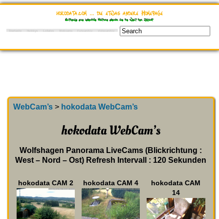
hokodata.com … die etwas andere Homepage
Entdecke eine lebendige Historie ebenso wie die Welt der Zukunft
Startseite
Hobbys
Lokales
Webcams
Fotoarchiv
Videoarchiv
WebCam’s
>
hokodata WebCam’s
hokodata WebCam’s
Wolfshagen Panorama LiveCams (Blickrichtung :
West – Nord – Ost) Refresh Intervall : 120 Sekunden
hokodata CAM 2
hokodata CAM 4
hokodata CAM
14