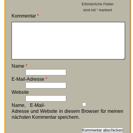
Erforderliche Felder
sind mit
*
markiert
Kommentar
*
Name
*
E-Mail-Adresse
*
Website
Name, E-Mail-
Adresse und Website in diesem Browser für meinen
nächsten Kommentar speichern.