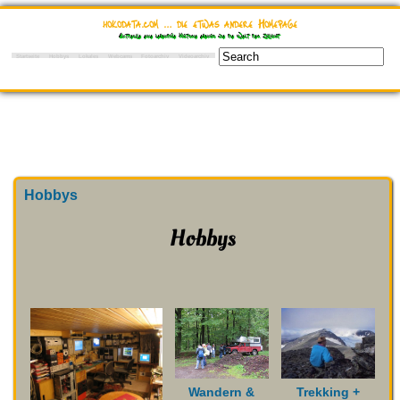
hokodata.com … die etwas andere Homepage
Entdecke eine lebendige Historie ebenso wie die Welt der Zukunft
Startseite
Hobbys
Lokales
Webcams
Fotoarchiv
Videoarchiv
Hobbys
Hobbys
Wandern &
Trekking +