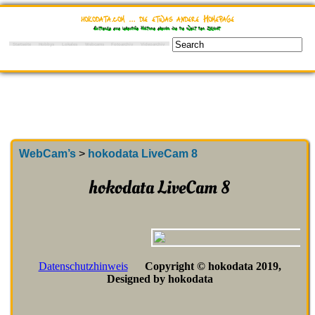
hokodata.com … die etwas andere Homepage
Entdecke eine lebendige Historie ebenso wie die Welt der Zukunft
Startseite
Hobbys
Lokales
Webcams
Fotoarchiv
Videoarchiv
WebCam’s
>
hokodata LiveCam 8
hokodata LiveCam 8