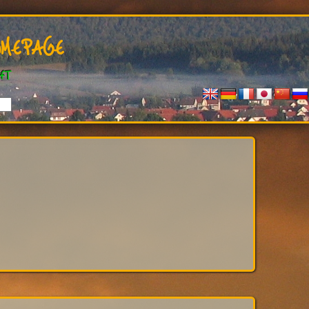
mepage
ft
fallen Dir Hoko's Webseiten ? Bitte benutze den "FEEDBA