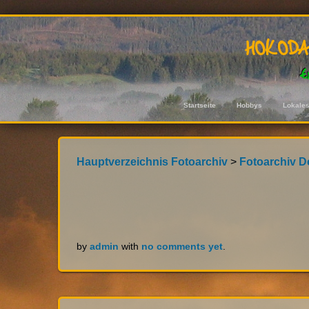
hokod
E
Startseite
Hobbys
Lokale
Hauptverzeichnis Fotoarchiv
>
Fotoarchiv D
by
admin
with
no comments yet
.