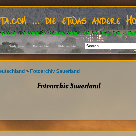
ata.com … die etwas andere Ho
ntdecke eine lebendige Historie ebenso wie die Welt der Zukun
s
Webcams
Fotoarchiv
Videoarchiv
Ge
eutschland
>
Fotoarchiv Sauerland
Fotoarchiv Sauerland