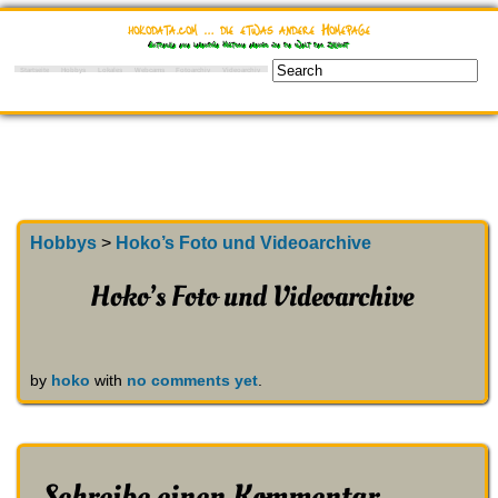
hokodata.com … die etwas andere Homepage
Entdecke eine lebendige Historie ebenso wie die Welt der Zukunft
Startseite
Hobbys
Lokales
Webcams
Fotoarchiv
Videoarchiv
Hobbys
>
Hoko’s Foto und Videoarchive
Hoko’s Foto und Videoarchive
by
hoko
with
no comments yet
.
Schreibe einen Kommentar