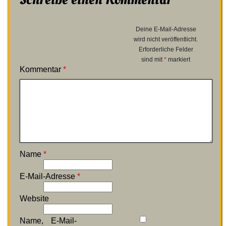
Deine E-Mail-Adresse
wird nicht veröffentlicht.
Erforderliche Felder
sind mit
*
markiert
Kommentar
*
Name
*
E-Mail-Adresse
*
Website
Name, E-Mail-