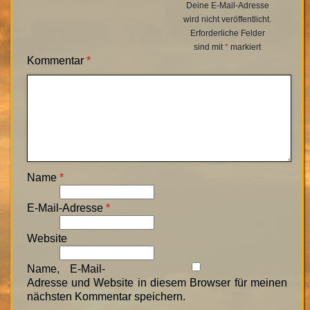
Deine E-Mail-Adresse
wird nicht veröffentlicht.
Erforderliche Felder
sind mit
*
markiert
Kommentar
*
Name
*
E-Mail-Adresse
*
Website
Name, E-Mail-
Adresse und Website in diesem Browser für meinen
nächsten Kommentar speichern.