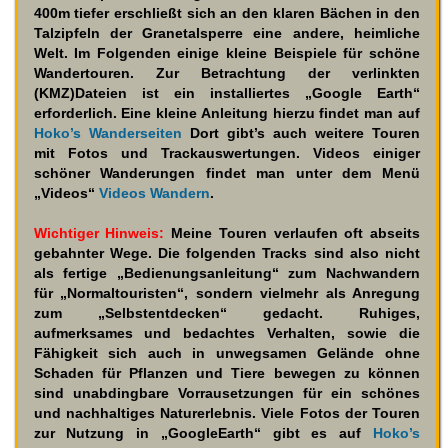
400m tiefer erschließt sich an den klaren Bächen in den
Talzipfeln der Granetalsperre eine andere, heimliche
Welt. Im Folgenden einige kleine Beispiele für schöne
Wandertouren. Zur Betrachtung der verlinkten
(KMZ)Dateien ist ein installiertes „Google Earth“
erforderlich. Eine kleine Anleitung hierzu findet man auf
Hoko’s Wanderseiten
Dort gibt’s auch weitere Touren
mit Fotos und Trackauswertungen. Videos einiger
schöner Wanderungen findet man unter dem Menü
„Videos“
Videos Wandern
.
Wichtiger Hinweis:
Meine Touren verlaufen oft abseits
gebahnter Wege. Die folgenden Tracks sind also nicht
als fertige „Bedienungsanleitung“ zum Nachwandern
für „Normaltouristen“, sondern vielmehr als Anregung
zum „Selbstentdecken“ gedacht. Ruhiges,
aufmerksames und bedachtes Verhalten, sowie die
Fähigkeit sich auch in unwegsamen Gelände ohne
Schaden für Pflanzen und Tiere bewegen zu können
sind unabdingbare Vorrausetzungen für ein schönes
und nachhaltiges Naturerlebnis. Viele Fotos der Touren
zur Nutzung in „GoogleEarth“ gibt es auf
Hoko’s