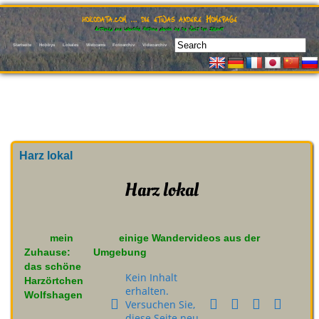
hokodata.com … die etwas andere Homepage
Entdecke eine lebendige Historie ebenso wie die Welt der Zukunft
Startseite
Hobbys
Lokales
Webcams
Fotoarchiv
Videoarchiv
Harz lokal
Harz lokal
mein
einige Wandervideos aus der
Zuhause:
Umgebung
das schöne
Kein Inhalt
Harzörtchen
erhalten.
Wolfshagen
Versuchen Sie,
diese Seite neu