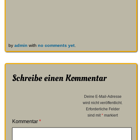
by
admin
with
no comments yet
.
Schreibe einen Kommentar
Deine E-Mail-Adresse
wird nicht veröffentlicht.
Erforderliche Felder
sind mit
*
markiert
Kommentar
*