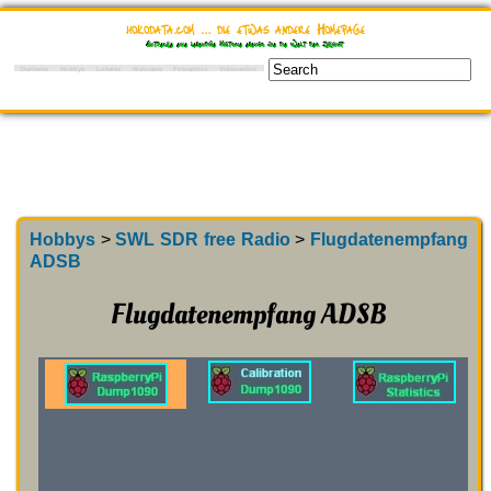
hokodata.com … die etwas andere Homepage
Entdecke eine lebendige Historie ebenso wie die Welt der Zukunft
Startseite
Hobbys
Lokales
Webcams
Fotoarchiv
Videoarchiv
Hobbys
>
SWL SDR free Radio
>
Flugdatenempfang
ADSB
Flugdatenempfang ADSB