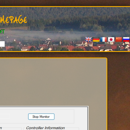
mepage
ft
ir Hoko's Webseiten ? Bitte benutze den "FEEDBACK" Butt