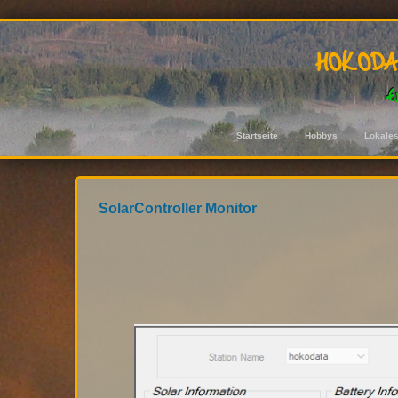
hokod
E
Startseite
Hobbys
Lokale
SolarController Monitor