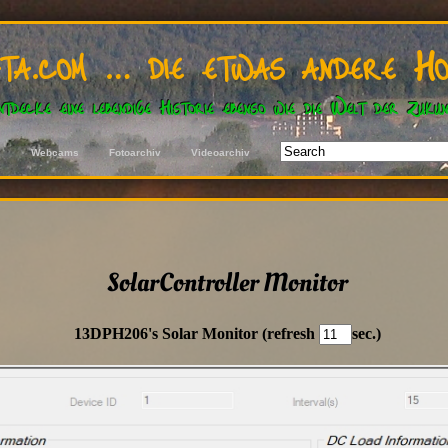
ata.com … die etwas andere Ho
ntdecke eine lebendige Historie ebenso wie die Welt der Zukun
s
Webcams
Fotoarchiv
Videoarchiv
Gefallen D
SolarController Monitor