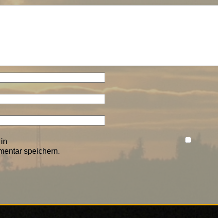
in
entar speichern.