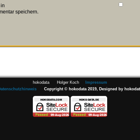
in
entar speichern.
hokodata Holger Koch
Impressum
atenschutzhinweis
Copyright © hokodata 2019, Designed by hokoda