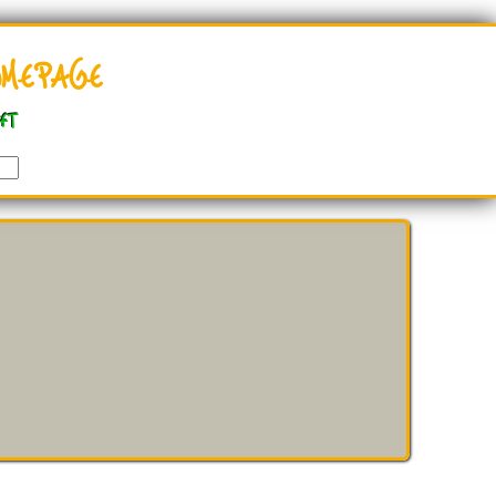
mepage
ft
Gefallen Dir Hoko's Webseiten ? Bitte benutze d