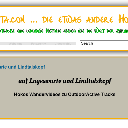
ata.com … die etwas andere Ho
ntdecke eine lebendige Historie ebenso wie die Welt der Zukun
s
Webcams
Fotoarchiv
Videoarchiv
rte und Lindtalskopf
auf Lageswarte und Lindtalskopf
Hokos Wandervideos zu OutdoorActive Tracks