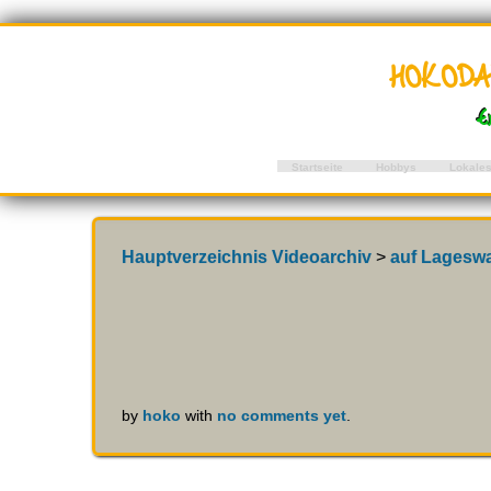
hokod
E
Startseite
Hobbys
Lokale
Hauptverzeichnis Videoarchiv
>
auf Lageswa
by
hoko
with
no comments yet
.