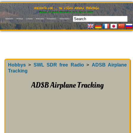
hokodata.com … die etwas andere Homepage
Entdecke eine lebendige Historie ebenso wie die Welt der Zukunft
Startseite
Hobbys
Lokales
Webcams
Fotoarchiv
Videoarchiv
Hobbys
>
SWL SDR free Radio
>
ADSB Airplane
Tracking
ADSB Airplane Tracking