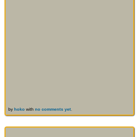
by
hoko
with
no comments yet
.