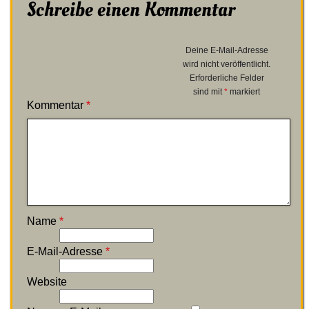
Schreibe einen Kommentar
Deine E-Mail-Adresse
wird nicht veröffentlicht.
Erforderliche Felder
sind mit
*
markiert
Kommentar
*
Name
*
E-Mail-Adresse
*
Website