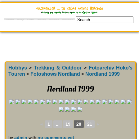
hokodata.com … die etwas andere Homepage
Entdecke eine lebendige Historie ebenso wie die Welt der Zukunft
Startseite
Hobbys
Lokales
Webcams
Fotoarchiv
Videoarchiv
Hobbys
>
Trekking & Outdoor
>
Fotoarchiv Hoko’s
Touren
>
Fotoshows Nordland
>
Nordland 1999
Nordland 1999
◄
1
...
19
20
21
►
by
admin
with
no comments yet
.