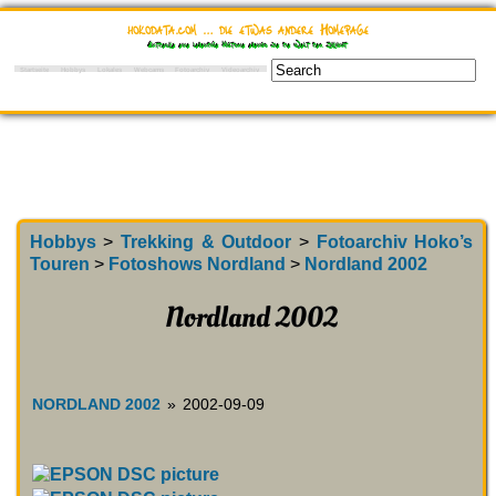
hokodata.com … die etwas andere Homepage
Entdecke eine lebendige Historie ebenso wie die Welt der Zukunft
Startseite
Hobbys
Lokales
Webcams
Fotoarchiv
Videoarchiv
Hobbys
>
Trekking & Outdoor
>
Fotoarchiv Hoko’s
Touren
>
Fotoshows Nordland
>
Nordland 2002
Nordland 2002
NORDLAND 2002
»
2002-09-09