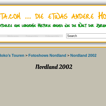
ata.com … die etwas andere Ho
ntdecke eine lebendige Historie ebenso wie die Welt der Zukun
s
Webcams
Fotoarchiv
Videoarchiv
Gefallen Di
Hoko’s Touren
>
Fotoshows Nordland
>
Nordland 2002
Nordland 2002