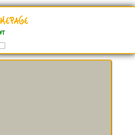
mepage
ft
r Hoko's Webseiten ? Bitte benutze den "FEEDBACK" Butto