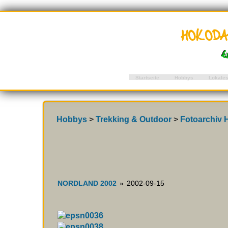
hokod
E
Startseite
Hobbys
Lokale
Hobbys
>
Trekking & Outdoor
>
Fotoarchiv 
NORDLAND 2002
»
2002-09-15