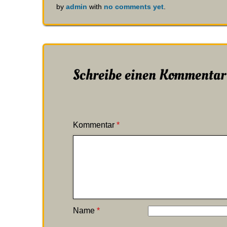
by
admin
with
no comments yet
.
Schreibe einen Kommentar
Kommentar
*
Name
*