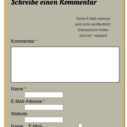
Schreibe einen Kommentar
Deine E-Mail-Adresse
wird nicht veröffentlicht.
Erforderliche Felder
sind mit
*
markiert
Kommentar
*
Name
*
E-Mail-Adresse
*
Website
Name, E-Mail-