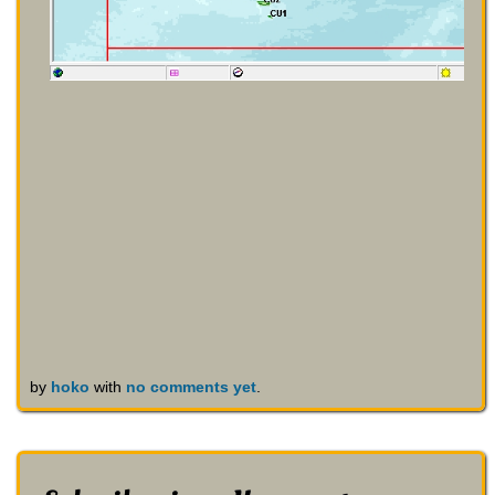
by
hoko
with
no comments yet
.