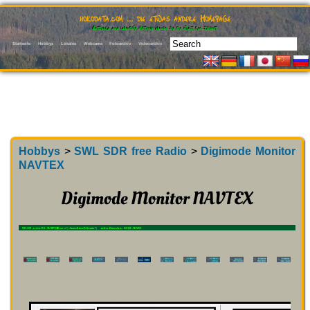
hokodata.com … die etwas andere Homepage
Entdecke eine lebendige Historie ebenso wie die Welt der Zukunft
Startseite
Hobbys
Lokales
Webcams
Fotoarchiv
Videoarchiv
Hobbys
>
SWL SDR free Radio
>
Digimode Monitor
NAVTEX
Digimode Monitor NAVTEX