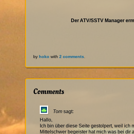
Der ATV/SSTV Manager ermö
by
hoko
with
2 comments
.
Comments
Tom
sagt:
Hallo,
Ich bin über diese Seite gestolpert, weil ich
Mittelschwer begeister hat mich was bei dir a