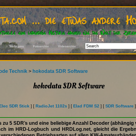
ata.com … die etwas andere Ho
ntdecke eine lebendige Historie ebenso wie die Welt der Zukun
s
Webcams
Fotoarchiv
Videoarchiv
Gefallen
ode Technik
>
hokodata SDR Software
hokodata SDR Software
lec SDR Stick
] [
RadioJet 1102s
] [
Elad FDM S2
] [
SDR Software
s zu 5 SDR’s und eine beliebige Anzahl Decoder (abhängig v
ch im HRD-Logbuch und HRDLog.net, gleicht die Ergebni
16 verschiedenen Betriebsarten auf allen KW-Amateurbänder