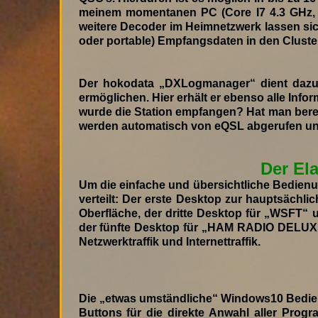
meinem momentanen PC (Core I7 4.3 GHz, 
weitere Decoder im Heimnetzwerk lassen sich
oder portable) Empfangsdaten in den Cluste
Der hokodata „DXLogmanager“ dient dazu
ermöglichen. Hier erhält er ebenso alle Info
wurde die Station empfangen? Hat man bere
werden automatisch von eQSL abgerufen und
Der El
Um die einfache und übersichtliche Bedien
verteilt: Der erste Desktop zur hauptsäch
Oberfläche, der dritte Desktop für „WSFT
der fünfte Desktop für „HAM RADIO DELUXE“
Netzwerktraffik und Internettraffik.
Die „etwas umständliche“ Windows10 Bedienun
Buttons für die direkte Anwahl aller Prog