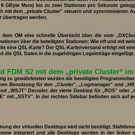
8 GByte Mem) bis zu zwei Stationen pro Sekunde gelog
 mit dem „private Cluster“ steuern und syncronisieren. Au
r übertragen werden.
 dem OM eine schnelle Übersicht über die vom „DXClu
rmationen über die beteiligten Stationen: Wie oft und mit 
its eine QSL-Karte? Der QSL-Kartenversand erfolgt mit e
 die QSL Daten in die zugehörigen Logeinträge eingefügt.
ad FDM S2 mit dem „private Cluster“ im
ung zu gewährleisten wurden die benötigten Programmoberf
lichen Benutzung für den „Cluster“, „Logmanager“ und „HR
“ und „WSJT“ Decoder, der vierte Desktop für „ROS“ ode
 mit „SSTV“. In der rechten Sidebar befinden sich auf je
g der virtuellen Desktops wird nicht benötigt. Stattdesse
ramme integriert und alle Desktops wurden in der linken