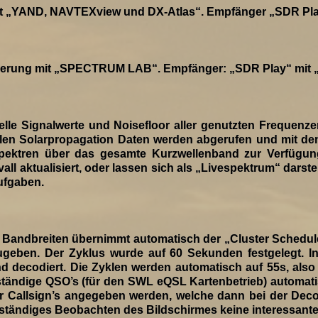
 „YAND, NAVTEXview und DX-Atlas“. Empfänger „SDR Pla
erung mit „SPECTRUM LAB“. Empfänger: „SDR Play“ mit 
lle Signalwerte und Noisefloor aller genutzten Frequenz
tuellen Solarpropagation Daten werden abgerufen und mit 
sspektren über das gesamte Kurzwellenband zur Verfügung
all aktualisiert, oder lassen sich als „Livespektrum“ darst
ufgaben.
andbreiten übernimmt automatisch der „Cluster Scheduler“.
geben. Der Zyklus wurde auf 60 Sekunden festgelegt. In 
nd decodiert. Die Zyklen werden automatisch auf 55s, also
olständige QSO’s (für den SWL eQSL Kartenbetrieb) autom
Callsign’s angegeben werden, welche dann bei der Deco
tändiges Beobachten des Bildschirmes keine interessante