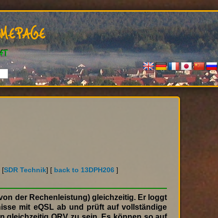
mepage
ft
 Dir Hoko's Webseiten ? Bitte benutze den "FEEDBACK" B
] [
SDR Technik
] [
back to 13DPH206
]
on der Rechenleistung) gleichzeitig. Er loggt
sse mit eQSL ab und prüft auf vollständige
n gleichzeitig QRV zu sein. Es können so auf