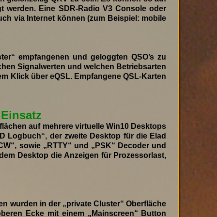
gt werden. Eine SDR-Radio V3 Console oder
ch via Internet können (zum Beispiel: mobile
ster“ empfangenen und geloggten QSO’s zu
welchen Signalwerten und welchen Betriebsarten
inem Klick über eQSL. Empfangene QSL-Karten
 Einsatz
lächen auf mehrere virtuelle Win10 Desktops
D Logbuch“, der zweite Desktop für die Elad
r „CW“, sowie „RTTY“ und „PSK“ Decoder und
dem Desktop die Anzeigen für Prozessorlast,
n wurden in der „private Cluster“ Oberfläche
 oberen Ecke mit einem „Mainscreen“ Button