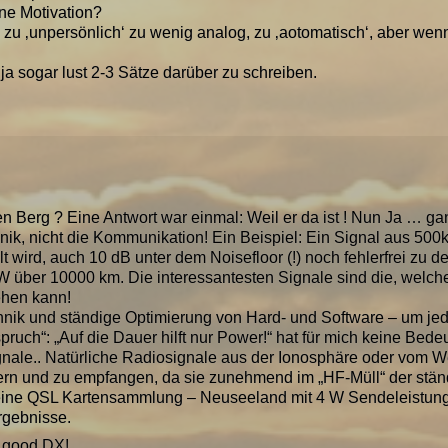
ine Motivation?
 zu ‚unpersönlich‘ zu wenig analog, zu ‚aotomatisch‘, aber wen
 ja sogar lust 2-3 Sätze darüber zu schreiben.
n Berg ? Eine Antwort war einmal: Weil er da ist ! Nun Ja … ganz
nik, nicht die Kommunikation! Ein Beispiel: Ein Signal aus 500
wird, auch 10 dB unter dem Noisefloor (!) noch fehlerfrei zu d
W über 10000 km. Die interessantesten Signale sind die, wel
ehen kann!
nik und ständige Optimierung von Hard- und Software – um j
pruch“: „Auf die Dauer hilft nur Power!“ hat für mich keine Bed
ale.. Natürliche Radiosignale aus der Ionosphäre oder vom We
ltern und zu empfangen, da sie zunehmend im „HF-Müll“ der stä
ne QSL Kartensammlung – Neuseeland mit 4 W Sendeleistung o
rgebnisse.
 good DX!