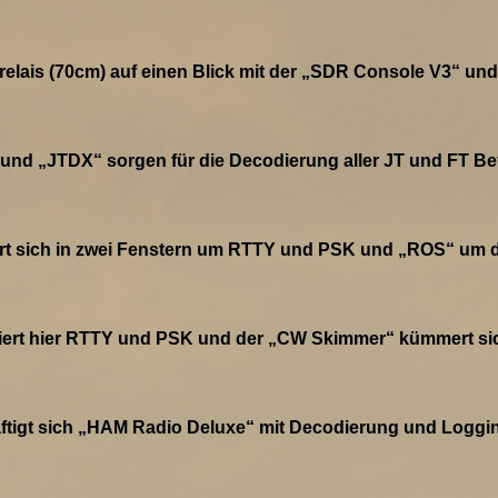
relais (70cm) auf einen Blick mit der „SDR Console V3“ un
und „JTDX“ sorgen für die Decodierung aller JT und FT Bet
sich in zwei Fenstern um RTTY und PSK und „ROS“ um die
ert hier RTTY und PSK und der „CW Skimmer“ kümmert si
ftigt sich „HAM Radio Deluxe“ mit Decodierung und Loggi