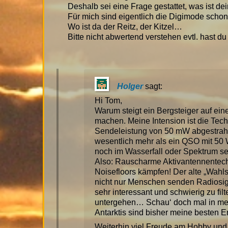
Deshalb sei eine Frage gestattet, was ist de
Für mich sind eigentlich die Digimode schon
Wo ist da der Reitz, der Kitzel…
Bitte nicht abwertend verstehen evtl. hast du
Holger
sagt:
Hi Tom,
Warum steigt ein Bergsteiger auf eine
machen. Meine Intension ist die Tech
Sendeleistung von 50 mW abgestrahlt 
wesentlich mehr als ein QSO mit 50 
noch im Wasserfall oder Spektrum s
Also: Rauscharme Aktivantennentech
Noisefloors kämpfen! Der alte „Wahls
nicht nur Menschen senden Radiosign
sehr interessant und schwierig zu fi
untergehen… Schau‘ doch mal in mei
Antarktis sind bisher meine besten E
Weiterhin viel Freude am Hobby und