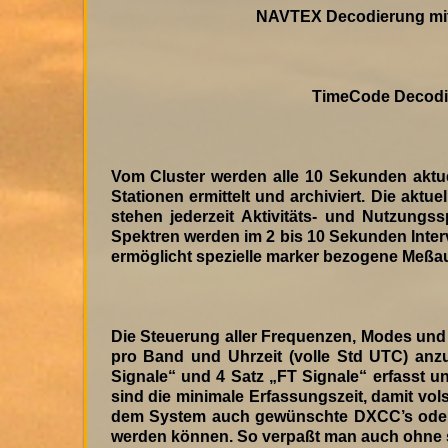
NAVTEX Decodierung mit
TimeCode Decodi
Vom Cluster werden alle 10 Sekunden aktue
Stationen ermittelt und archiviert. Die ak
stehen jederzeit Aktivitäts- und Nutzung
Spektren werden im 2 bis 10 Sekunden Interv
ermöglicht spezielle marker bezogene Meßa
Die Steuerung aller Frequenzen, Modes und B
pro Band und Uhrzeit (volle Std UTC) anzu
Signale“ und 4 Satz „FT Signale“ erfasst u
sind die minimale Erfassungszeit, damit v
dem System auch gewünschte DXCC’s oder 
werden können. So verpaßt man auch ohne s