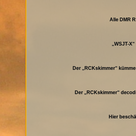
Alle DMR R
„WSJT-X“ 
Der „RCKskimmer“ kümmert 
Der „RCKskimmer“ decodi
Hier beschä