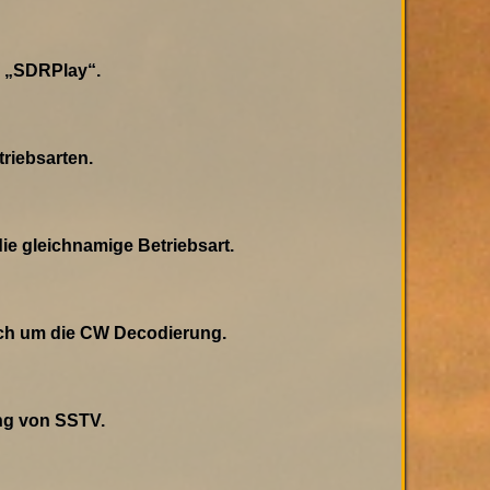
d „SDRPlay“.
riebsarten.
 gleichnamige Betriebsart.
ch um die CW Decodierung.
ng von SSTV.