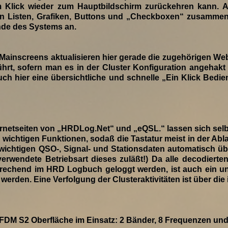
m Klick wieder zum Hauptbildschirm zurückehren kann. 
on Listen, Grafiken, Buttons und „Checkboxen“ zusammen
ände des Systems an.
 Mainscreens aktualisieren hier gerade die zugehörigen We
rt, sofern man es in der Cluster Konfiguration angehakt 
uch hier eine übersichtliche und schnelle „Ein Klick Bed
netseiten von „HRDLog.Net“ und „eQSL.“ lassen sich selbs
 wichtigen Funktionen, sodaß die Tastatur meist in der Ab
 wichtigen QSO-, Signal- und Stationsdaten automatisch üb
e verwendete Betriebsart dieses zuläßt!) Da alle decodie
rechend im HRD Logbuch geloggt werden, ist auch ein unb
rden. Eine Verfolgung der Clusteraktivitäten ist über die 
FDM S2 Oberfläche im Einsatz: 2 Bänder, 8 Frequenzen und