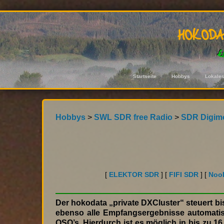
hokod
E
Startseite
Hobbys
Lokale
Hobbys
>
SWL SDR free Radio
>
SDR Digim
[
ELEKTOR SDR
] [
FIFI SDR
] [
NooE
Der hokodata „private DXCluster“ steuert bi
ebenso alle Empfangsergebnisse automatis
QSO’s. Hierdurch ist es möglich in bis zu 