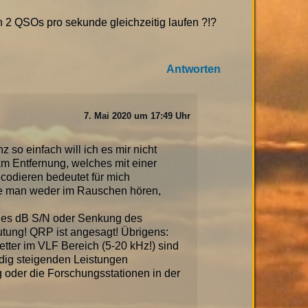
n 2 QSOs pro sekunde gleichzeitig laufen ?!?
Antworten
7. Mai 2020 um 17:49 Uhr
 so einfach will ich es mir nicht
km Entfernung, welches mit einer
ecodieren bedeutet für mich
che man weder im Rauschen hören,
edes dB S/N oder Senkung des
eutung! QRP ist angesagt! Übrigens:
tter im VLF Bereich (5-20 kHz!) sind
ndig steigenden Leistungen
der die Forschungsstationen in der