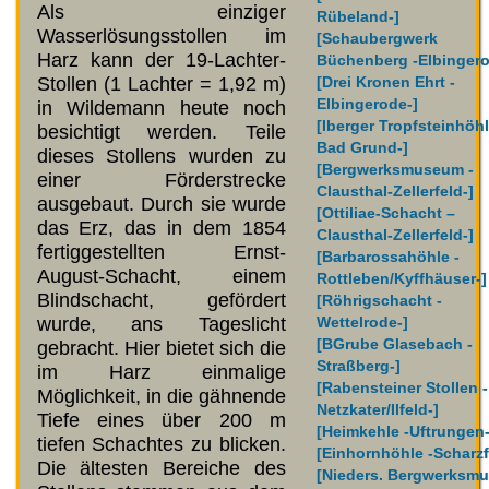
Als einziger
Rübeland-]
Wasserlösungsstollen im
[Schaubergwerk
Harz kann der 19-Lachter-
Büchenberg -Elbingero
Stollen (1 Lachter = 1,92 m)
[Drei Kronen Ehrt -
Elbingerode-]
in Wildemann heute noch
[Iberger Tropfsteinhöhl
besichtigt werden. Teile
Bad Grund-]
dieses Stollens wurden zu
[Bergwerksmuseum -
einer Förderstrecke
Clausthal-Zellerfeld-]
ausgebaut. Durch sie wurde
[Ottiliae-Schacht –
das Erz, das in dem 1854
Clausthal-Zellerfeld-]
fertiggestellten Ernst-
[Barbarossahöhle -
August-Schacht, einem
Rottleben/Kyffhäuser-]
Blindschacht, gefördert
[Röhrigschacht -
wurde, ans Tageslicht
Wettelrode-]
[BGrube Glasebach -
gebracht. Hier bietet sich die
Straßberg-]
im Harz einmalige
[Rabensteiner Stollen -
Möglichkeit, in die gähnende
Netzkater/Ilfeld-]
Tiefe eines über 200 m
[Heimkehle -Uftrungen-
tiefen Schachtes zu blicken.
[Einhornhöhle -Scharzf
Die ältesten Bereiche des
[Nieders. Bergwerksm