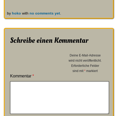
by
hoko
with
no comments yet
.
Schreibe einen Kommentar
Deine E-Mail-Adresse
wird nicht veröffentlicht.
Erforderliche Felder
sind mit
*
markiert
Kommentar
*