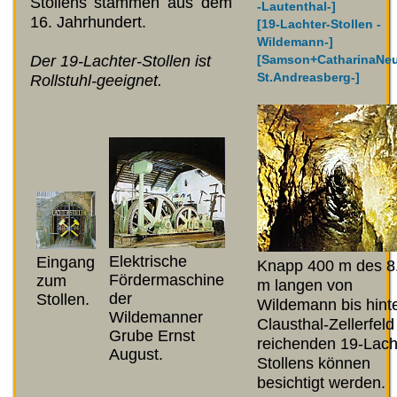
Stollens stammen aus dem
-Lautenthal-]
16. Jahrhundert.
[19-Lachter-Stollen -
Wildemann-]
Der 19-Lachter-Stollen ist
[Samson+CatharinaNeu
St.Andreasberg-]
Rollstuhl-geeignet.
Elektrische
Eingang
Knapp 400 m des 8
Fördermaschine
zum
m langen von
der
Stollen.
Wildemann bis hint
Wildemanner
Clausthal-Zellerfeld
Grube Ernst
reichenden 19-Lach
August.
Stollens können
besichtigt werden.