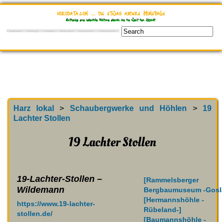
hokodata.com … die etwas andere Homepage
Entdecke eine lebendige Historie ebenso wie die Welt der Zukunft
Startseite
Hobbys
Lokales
Webcams
Fotoarchiv
Videoarchiv
Gefallen Dir Hoko
Harz lokal
>
Schaubergwerke und Höhlen
>
19
Lachter Stollen
19 Lachter Stollen
19-Lachter-Stollen –
[Rammelsberger
Wildemann
Bergbaumuseum -Gosla
[Hermannshöhle -
https://www.19-lachter-
Rübeland-]
stollen.de/
[Baumannshöhle -