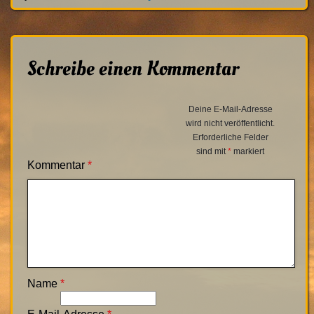
Schreibe einen Kommentar
Deine E-Mail-Adresse
wird nicht veröffentlicht.
Erforderliche Felder
sind mit
*
markiert
Kommentar
*
Name
*