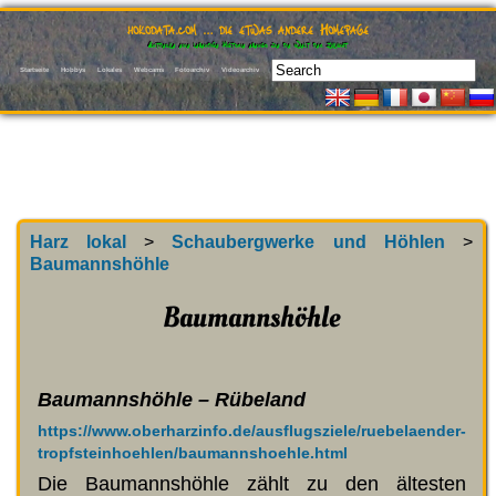
hokodata.com … die etwas andere Homepage
Entdecke eine lebendige Historie ebenso wie die Welt der Zukunft
Startseite
Hobbys
Lokales
Webcams
Fotoarchiv
Videoarchiv
Harz lokal
>
Schaubergwerke und Höhlen
>
Baumannshöhle
Baumannshöhle
Baumannshöhle – Rübeland
https://www.oberharzinfo.de/ausflugsziele/ruebelaender-
tropfsteinhoehlen/baumannshoehle.html
Die Baumannshöhle zählt zu den ältesten