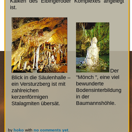
Kalken des Elbingeröder Komplexes angelegt
ist.
Der
"Mönch ", eine viel
Blick in die Säulenhalle –
bewunderte
ein Versturzberg ist mit
Bodensinterbildung
zahlreichen
in der
kerzenförmigen
Baumannshöhle.
Stalagmiten übersät.
by
hoko
with
no comments yet
.